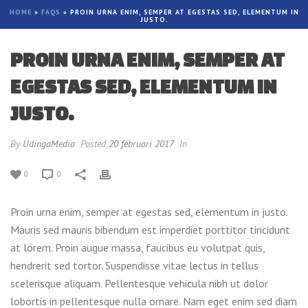
HOME
»
FAQS
»
PROIN URNA ENIM, SEMPER AT EGESTAS SED, ELEMENTUM IN
JUSTO.
PROIN URNA ENIM, SEMPER AT
EGESTAS SED, ELEMENTUM IN
JUSTO.
By
UdingaMedia
Posted
20 februari 2017
In
0
0
Proin urna enim, semper at egestas sed, elementum in justo.
Mauris sed mauris bibendum est imperdiet porttitor tincidunt
at lorem. Proin augue massa, faucibus eu volutpat quis,
hendrerit sed tortor. Suspendisse vitae lectus in tellus
scelerisque aliquam. Pellentesque vehicula nibh ut dolor
lobortis in pellentesque nulla ornare. Nam eget enim sed diam