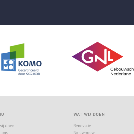
NU
WAT WIJ DOEN
wij doen
Renovatie
 ons
Nieuwbouw