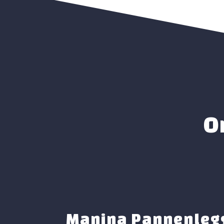
O
Manina Pannenlegg