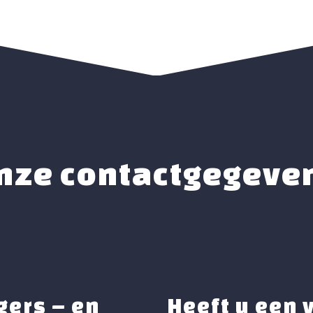
nze contactgegeve
ers – en
Heeft u een 