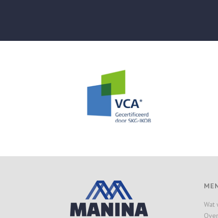
ME
Wat 
Over