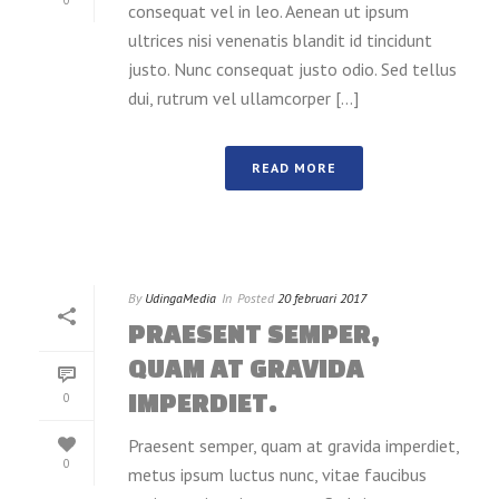
consequat vel in leo. Aenean ut ipsum
ultrices nisi venenatis blandit id tincidunt
justo. Nunc consequat justo odio. Sed tellus
dui, rutrum vel ullamcorper [...]
READ MORE
By
UdingaMedia
In
Posted
20 februari 2017
PRAESENT SEMPER,
QUAM AT GRAVIDA
IMPERDIET.
0
Praesent semper, quam at gravida imperdiet,
0
metus ipsum luctus nunc, vitae faucibus