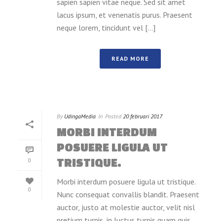
sapien sapien vitae neque. Sed sit amet
lacus ipsum, et venenatis purus. Praesent
neque lorem, tincidunt vel [...]
READ MORE
By
UdingaMedia
In
Posted
20 februari 2017
MORBI INTERDUM
POSUERE LIGULA UT
TRISTIQUE.
0
Morbi interdum posuere ligula ut tristique.
0
Nunc consequat convallis blandit. Praesent
auctor, justo at molestie auctor, velit nisl
pretium turpis, in luctus turpis quam quis