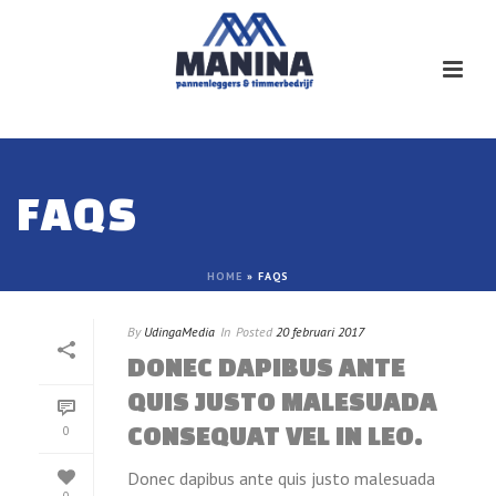
FAQS
HOME
»
FAQS
By
UdingaMedia
In
Posted
20 februari 2017
DONEC DAPIBUS ANTE
QUIS JUSTO MALESUADA
CONSEQUAT VEL IN LEO.
0
Donec dapibus ante quis justo malesuada
0