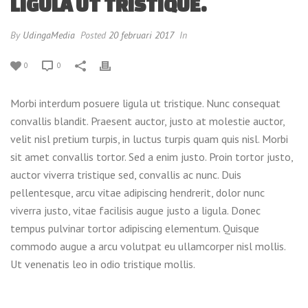
LIGULA UT TRISTIQUE.
By
UdingaMedia
Posted
20 februari 2017
In
0
0
Morbi interdum posuere ligula ut tristique. Nunc consequat
convallis blandit. Praesent auctor, justo at molestie auctor,
velit nisl pretium turpis, in luctus turpis quam quis nisl. Morbi
sit amet convallis tortor. Sed a enim justo. Proin tortor justo,
auctor viverra tristique sed, convallis ac nunc. Duis
pellentesque, arcu vitae adipiscing hendrerit, dolor nunc
viverra justo, vitae facilisis augue justo a ligula. Donec
tempus pulvinar tortor adipiscing elementum. Quisque
commodo augue a arcu volutpat eu ullamcorper nisl mollis.
Ut venenatis leo in odio tristique mollis.