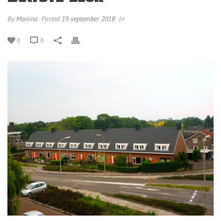
By
Manina
Posted
19 september 2018
In
0
0