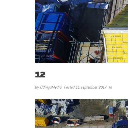
12
By
UdingaMedia
Posted
11 september 2017
In