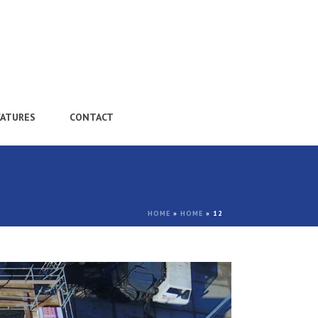
CATURES
CONTACT
HOME
»
HOME
»
12